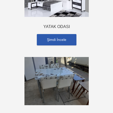
YATAK ODASI
Şimdi İncele