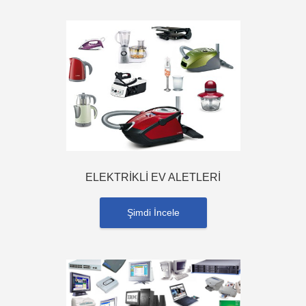
ELEKTRİKLİ EV ALETLERİ
Şimdi İncele