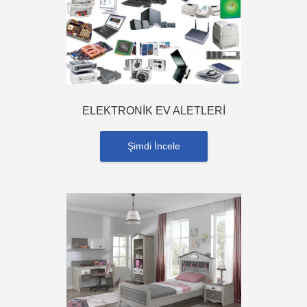
ELEKTRONİK EV ALETLERİ
Şimdi İncele