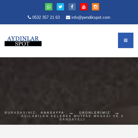
0532 357 21 63
info@pendikspot.com
BURADASINIZ:
ANASAYFA
ÜRÜNLERİMİZ
AÇILABİLEN KELEBEK MUTFAK MASASI VE 4
SANDAYELİ