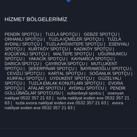
HİZMET BÖLGELERİMİZ
PENDİK SPOTÇU
|
TUZLA SPOTÇU
|
GEBZE SPOTÇU
|
ORHANLI SPOTÇU
|
TUZLA İÇMELER SPOTÇU
|
TUZLA
AYDINLI SPOTÇU
|
TUZLA AYDINTEPE SPOTÇU
|
ESENYALI
SPOTÇU
|
KURTKÖY SPOTÇU
|
KADIKÖY SPOTÇU
|
KÜÇÜKYALI SPOTÇU
|
MALTEPE SPOTÇU
|
UĞURMUMCU
SPOTÇU
|
YAKACIK SPOTÇU
|
KAYNARCA SPOTÇU
|
DARICA SPOTÇU
|
ÇAYIROVA SPOTÇU
|
MUTLUKENT
SPOTÇU
|
ŞEKERPINAR SPOTÇU
|
BAYRAMOĞLU SPOTÇU
|
CEVİZLİ SPOTÇU
|
KARTAL SPOTÇU
|
SOĞANLIK SPOTÇU
|
KURFALI SPOTÇU
|
UYDUKENT SPOTÇU
|
GÜZELYALI
SPOTÇU
|
TUZLA EMLAK KONUTLARI SPOTÇU
|
EVORA
SPOTÇU
|
ATALAR SPOTCU
|
AYDINLI SPOTCU
|
PENDİK
GÜLLÜBAĞLAR SPOTCUSU
|
sultanbeyli spotcu
|
esenyalı
nakliyat 0532 357 21 63
|
tuzla nakliyat evden eve 0532 357 21
63
|
tuzla evora nakliyat evden eve 0532 357 21 63
|
evora
nakliyat evden eve 0532 357 21 63
|